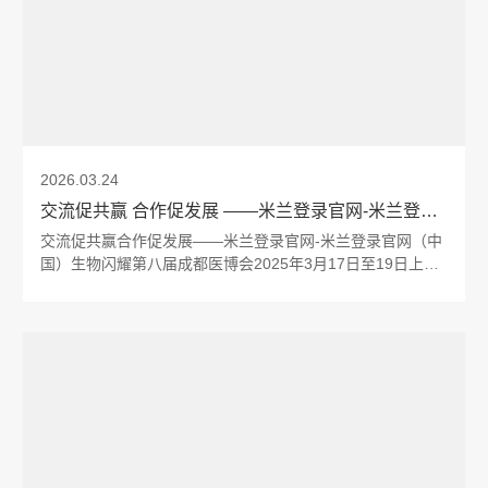
2026.03.24
交流促共赢 合作促发展 ——米兰登录官网-米兰登录官网（中国）生物闪耀第八届成都医博会
交流促共赢合作促发展——米兰登录官网-米兰登录官网（中
国）生物闪耀第八届成都医博会2025年3月17日至19日上
午，第八届成都医药健康产业博览会暨第三十三届成都医疗
健康博览会在成都世纪城国际会展中心盛大举行。作为西部
地区大健康领域的品牌盛会，本届博览会与第九届成都国际
养老服务业博览会同期联动，首次实现“医·药·康·养”四大主
题同台展出，着力构建全方...