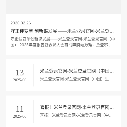
2026.02.26
守正迎变革 创新谋发展 ——米兰登录官网-米兰登录官网（中国） 2025年度报告暨表彰大会
守正迎变革创新谋发展——米兰登录官网-米兰登录官网（中
国） 2025年度报告暨表彰大会苑马奔腾破万难，勇登攀；一
骑绝尘开新局，越雄关！2026年2月13日，米兰登录官网-米
兰登录官网（中国） “守正迎变革、创新谋发展——2025年
度报告暨表彰大会”在公司总部基地-生物城园区隆重召开。
公司董事长王颖女士，公司董事、总经理袁明旭先生及各
13
米兰登录官网-米兰登录官网（中国）生物QES体系顺利通过2025年年度监督审核
中...
米兰登录官网-米兰登录官网（中国）生物QES体系顺利通过2025年年度监督审核2025年6月11日，经过权威认证机构专家组为期3天的严格审核，我司以零不符合项的成绩顺利通过了QES（ISO19001质量管理、ISO24001环境管理、ISO45001职业健康安全）三大体系的年度监督审核。这是公司连续第5年保持QES体系认证资格，标志着公司在规范化运...
2025-06
11
喜报！米兰登录官网-米兰登录官网（中国）生物荣获中国专利优秀奖，创新实力再获认可
喜报！米兰登录官网-米兰登录官网（中国）生物荣获中国专利优秀奖，创新实力再获认可近日，国家知识产权局正式发布《国家知识产权局关于第二十五届中国专利奖授奖的决定》，米兰登录官网-米兰登录官网（中国）生物的发明专利“一种富马酸比索洛尔I晶型及其制备方法”（专利号：ZL201610604361.6），喜获“中国专利优秀奖”。中国专利奖的权威性与含金量中国专利奖由国家知识产权局与世界知...
2025-06